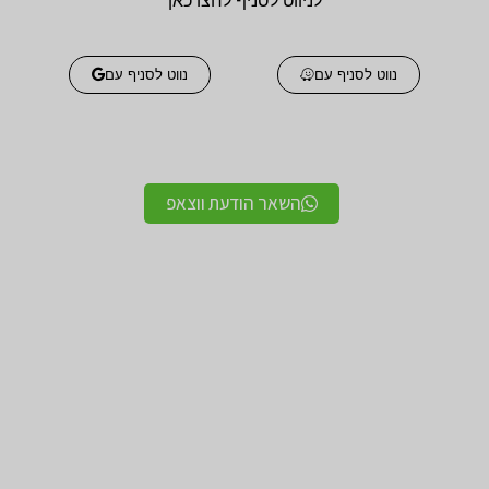
לניווט לסניף לחצו כאן
נווט לסניף עם
נווט לסניף עם
השאר הודעת ווצאפ
אביזרים אורטופדים
אביזרים אורטופדים
חגורות גב אורטופדיות
תומכים ומייצבים לשורש
מקצועיות איכותיות
כף היד / מגן אגודל
מגנים ותומכים למרפק
תומך לצוואר אורטופדי
תומך / מרפק מקבע מרפק
לקיבוע צוואר
תומכים לשוק ולירך / מגן
תומכים לכתפיים מגן כתף
שוק וירך
/ מקבע כתף תומך כתף
מגן ברך / מייצב ברך /
גרביים אלסטיות לורידים /
תומך ברך / בירכיות
גרבי לחץ לבצקות
סיליקון
חגורות לבקע חגורת שבר