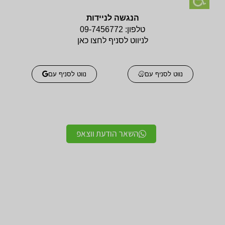
הנגשה לניידות
טלפון:
09-7456772
לניווט לסניף לחצו כאן
נווט לסניף עם
נווט לסניף עם
השאר הודעת ווצאפ
אביזרים אורטופדים
אביזרים אורטופדים
חגורות גב אורטופדיות
תומכים ומייצבים לשורש
מקצועיות איכותיות
כף היד / מגן אגודל
מגנים ותומכים למרפק
תומך לצוואר אורטופדי
תומך / מרפק מקבע מרפק
לקיבוע צוואר
תומכים לשוק ולירך / מגן
תומכים לכתפיים מגן כתף
שוק וירך
/ מקבע כתף תומך כתף