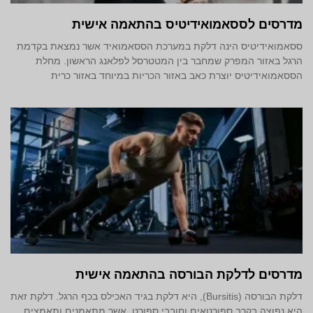
מדרסים לססאמואידיטיס בהתאמה אישית
ססאמואידיטיס הינה דלקת במערכת הססאמואיד אשר נמצאת בקדמת
הרגל באזור המפרק שמחבר בין המטטרסל לפלאנג הראשון. מחלת
הססאמואידיטיס יוצרת כאב באזור הכריות במיוחד באזור כרית
מדרסים לדלקת הבורסה בהתאמה אישית
דלקת הבורסה (Bursitis), היא דלקת בגיד האכילס בכף הרגל. דלקת זאת
היא נפוצה בקרב ספורטאים וחובבי ספורט, אשר מתאמנים ותאמצים