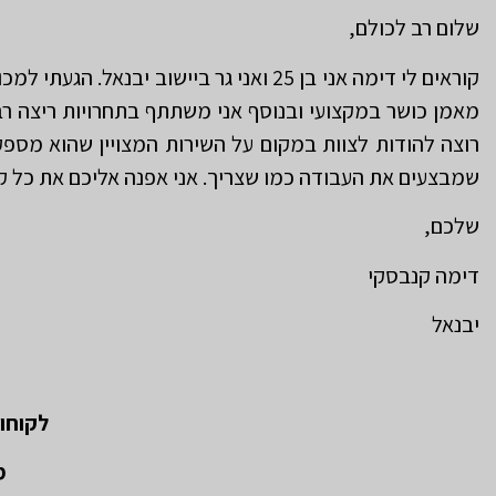
שלום רב לכולם,
קוראים לי דימה אני בן 25 ואני גר ביישוב יבנאל. הגעתי למכון האורטופדי ברעננה ״אריאל מדרסים״ בהמלצת חבר מהתחום בכדי לרכוש
מאמן כושר במקצועי ובנוסף אני משתתף בתחרויות ריצה רבו
רוצה להודות לצוות במקום על השירות המצויין שהוא מספק
שמבצעים את העבודה כמו שצריך. אני אפנה אליכם את כל קרו
שלכם,
דימה קנבסקי
יבנאל
לקוחו
מ