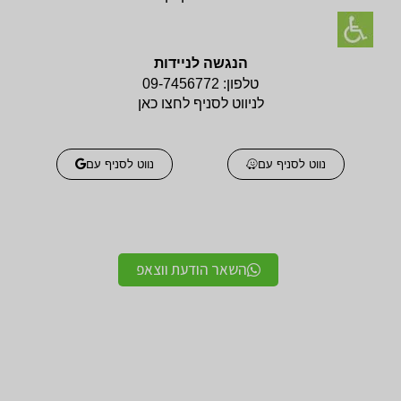
הנגשה לניידות
טלפון:
09-7456772
לניווט לסניף לחצו כאן
נווט לסניף עם
נווט לסניף עם
השאר הודעת ווצאפ
אביזרים אורטופדים
אביזרים אורטופדים
חגורות גב אורטופדיות
תומכים ומייצבים לשורש
מקצועיות איכותיות
כף היד / מגן אגודל
מגנים ותומכים למרפק
תומך לצוואר אורטופדי
תומך / מרפק מקבע מרפק
לקיבוע צוואר