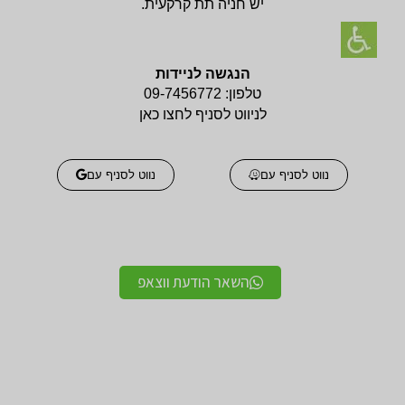
יש חניה תת קרקעית.
הנגשה לניידות
טלפון:
09-7456772
לניווט לסניף לחצו כאן
נווט לסניף עם
נווט לסניף עם
השאר הודעת ווצאפ
אביזרים אורטופדים
אביזרים אורטופדים
חגורות גב אורטופדיות
תומכים ומייצבים לשורש
מקצועיות איכותיות
כף היד / מגן אגודל
מגנים ותומכים למרפק
תומך לצוואר אורטופדי
תומך / מרפק מקבע מרפק
לקיבוע צוואר