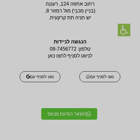
רחוב אחוזה 124, רעננה
(בניין
מכבי) מול רמזור 8.
יש חניה תת קרקעית.
הנגשה לניידות
טלפון:
09-7456772
לניווט לסניף לחצו כאן
נווט לסניף עם
נווט לסניף עם
השאר הודעת ווצאפ
אביזרים אורטופדים
אביזרים אורטופדים
חגורות גב אורטופדיות
תומכים ומייצבים לשורש
מקצועיות איכותיות
כף היד / מגן אגודל