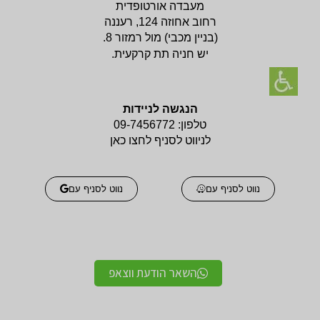
מעבדה אורטופדית
רחוב אחוזה 124, רעננה
(בניין
מכבי) מול רמזור 8.
יש חניה תת קרקעית.
הנגשה לניידות
טלפון:
09-7456772
לניווט לסניף לחצו כאן
נווט לסניף עם
נווט לסניף עם
השאר הודעת ווצאפ
אביזרים אורטופדים
אביזרים אורטופדים
חגורות גב אורטופדיות
תומכים ומייצבים לשורש