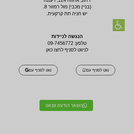
רחוב אחוזה 124, רעננה
(בניין
מכבי) מול רמזור 8.
יש חניה תת קרקעית.
הנגשה לניידות
טלפון:
09-7456772
לניווט לסניף לחצו כאן
נווט לסניף עם
נווט לסניף עם
השאר הודעת ווצאפ
אביזרים אורטופדים
אביזרים אורטופדים
חגורות גב אורטופדיות
תומכים ומייצבים לשורש
מקצועיות איכותיות
כף היד / מגן אגודל