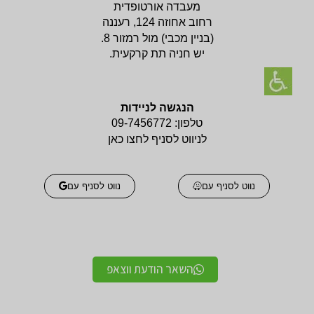
מעבדה אורטופדית
רחוב אחוזה 124, רעננה
(בניין
מכבי) מול רמזור 8.
יש חניה תת קרקעית.
הנגשה לניידות
טלפון:
09-7456772
לניווט לסניף לחצו כאן
נווט לסניף עם
נווט לסניף עם
השאר הודעת ווצאפ
אביזרים אורטופדים
אביזרים אורטופדים
חגורות גב אורטופדיות
תומכים ומייצבים לשורש