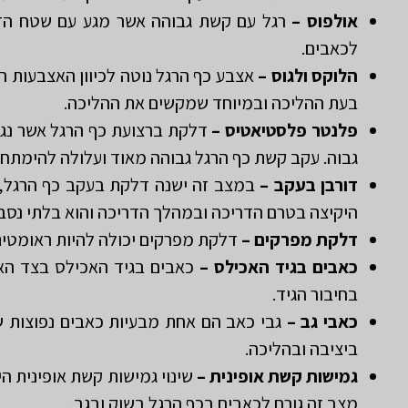
אולפוס –
רגל עם קשת גבוהה אשר מגע עם שטח הדר
לכאבים.
הלוקס ולגוס –
אצבע כף הרגל נוטה לכיוון האצבעות ה
בעת ההליכה ובמיוחד שמקשים את ההליכה.
פלנטר פלסטיאטיס –
דלקת ברצועת כף הרגל אשר נג
גבוה. עקב קשת כף הרגל גבוהה מאוד ועלולה להימתח
דורבן בעקב –
במצב זה ישנה דלקת בעקב כף הרגל,
היקיצה בטרם הדריכה ובמהלך הדריכה והוא בלתי נסבל
דלקת מפרקים –
דלקת מפרקים יכולה להיות ראומטית א
כאבים בגיד האכילס –
כאבים בגיד האכילס בצד האח
בחיבור הגיד.
כאבי גב –
גבי כאב הם אחת מבעיות כאבים נפוצות שר
ביציבה ובהליכה.
גמישות קשת אופינית –
מצב זה גורם לכאבים בכף הרגל בשוק ובגב.