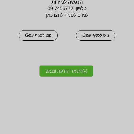
הנגשה לניידות
טלפון:
09-7456772
לניווט לסניף לחצו כאן
נווט לסניף עם
נווט לסניף עם
השאר הודעת ווצאפ
אביזרים אורטופדים
אביזרים אורטופדים
חגורות גב אורטופדיות
תומכים ומייצבים לשורש
מקצועיות איכותיות
כף היד / מגן אגודל
מגנים ותומכים למרפק
תומך לצוואר אורטופדי
תומך / מרפק מקבע מרפק
לקיבוע צוואר
תומכים לשוק ולירך / מגן
תומכים לכתפיים מגן כתף
שוק וירך
/ מקבע כתף תומך כתף
מגן ברך / מייצב ברך /
גרביים אלסטיות לורידים /