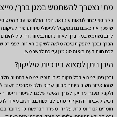
מתי נצטרך להשתמש במגן ברך/ מייצב 
כל רופא יבחר לנראות עיניו את המגן הרלוונטי עבור המטופל
שישכך את כאבם גם במקביל לטיפולי פיזיותרפיה לשיקום ה
לרוב נשתמש במגן ברך לאחר ניתוח באיזור. זה יכול להיגרם
הברך ובכך לספק תמיכה מלאה לשיקום האיזור. לפני רכיש
לכם חוות דעת באיזה סוג מגן עליכם להשתמש.
היכן ניתן למצוא בירכיות סיליקון?
ובכן ניתן למצוא בכל מקום כיום. תוכלו למצוא בחנויות ה
שזהו איזור חשוב ביותר מכיוון שהוא חלק ממרכיב חשוב ל
ולקבל מענה מדוייק לצורך האישי שלכם לשיפור וריפוי ה
רכישת אביזר זה ואף תרמתם לבריאותכם. חשוב מאוד לרכו
חומרים גבוה ומוכרת על ידי משרד הבריאות כי מדובר בברי
ובמידה ולא תתייחסו אליהן כך תוכלו להיפגע מזה בעתיד.