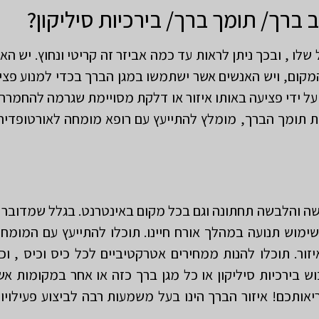
ברך/ תומך ברך/ בירכיות סיליקון?
 שלו , ובכך ניתן לראות עד כמה אביזר זה קריטי ונחוץ. יש
מקום, ויש האנשים אשר ישתמשו במגן הברך בכדי למנוע פציע
 על ידי פציעה באותו איזור או דלקת מסויימת שגרמה להחמרה
ת תומך הברך, מומלץ להתייעץ עם רופא מומחה לאורטופדיה 
לבשה והלבשה תחתונה וגם בכל מקום באינטרנט. בגלל שמדובר 
שימוש תנועה במהלך אורח חיינו. תוכלו להתייעץ עם המומח
איזור. תוכלו להנות ממחירים אטרקטיביים לכל כיס וכיס ,
ש בירכיות סיליקון או כל מגן ברך כזה או אחר במקומות א
אותכם! איזור הברך הינו בעל משמעות רבה לביצוע פעילויות