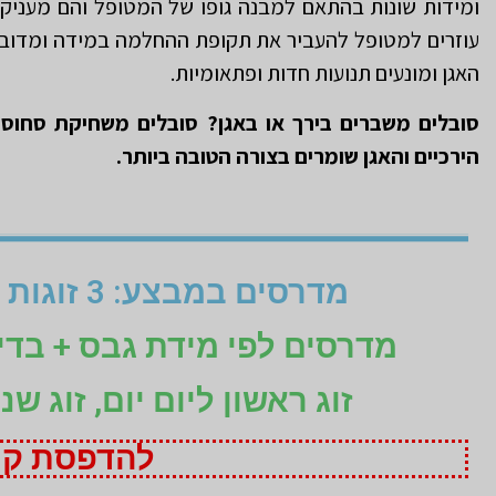
ומידות שונות בהתאם למבנה גופו של המטופל והם מעניקים
עוזרים למטופל להעביר את תקופת ההחלמה במידה ומדובר ע
האגן ומונעים תנועות חדות ופתאומיות.
סובלים משברים בירך או באגן? סובלים משחיקת סחוס?
הירכיים והאגן שומרים בצורה הטובה ביותר.
מדרסים במבצע: 3 זוגות לפי מידת גבס בהתאמה אישית (1+1+1 חינם)
מדרסים לפי מידת גבס + בד
זוג ראשון ליום יום, זוג ש
להדפסת קופ