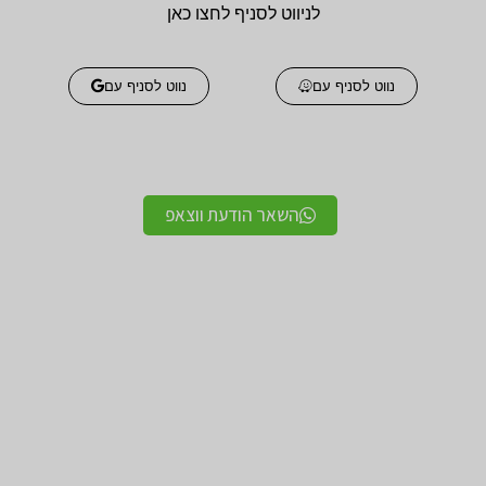
לניווט לסניף לחצו כאן
נווט לסניף עם
נווט לסניף עם
השאר הודעת ווצאפ
אביזרים אורטופדים
אביזרים אורטופדים
חגורות גב אורטופדיות
תומכים ומייצבים לשורש
מקצועיות איכותיות
כף היד / מגן אגודל
מגנים ותומכים למרפק
תומך לצוואר אורטופדי
תומך / מרפק מקבע מרפק
לקיבוע צוואר
תומכים לשוק ולירך / מגן
תומכים לכתפיים מגן כתף
שוק וירך
/ מקבע כתף תומך כתף
מגן ברך / מייצב ברך /
גרביים אלסטיות לורידים /
תומך ברך / בירכיות
גרבי לחץ לבצקות
סיליקון
חגורות לבקע חגורת שבר