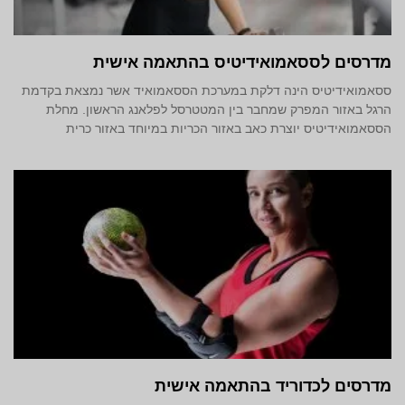
מדרסים לססאמואידיטיס בהתאמה אישית
ססאמואידיטיס הינה דלקת במערכת הססאמואיד אשר נמצאת בקדמת
הרגל באזור המפרק שמחבר בין המטטרסל לפלאנג הראשון. מחלת
הססאמואידיטיס יוצרת כאב באזור הכריות במיוחד באזור כרית
מדרסים לכדוריד בהתאמה אישית