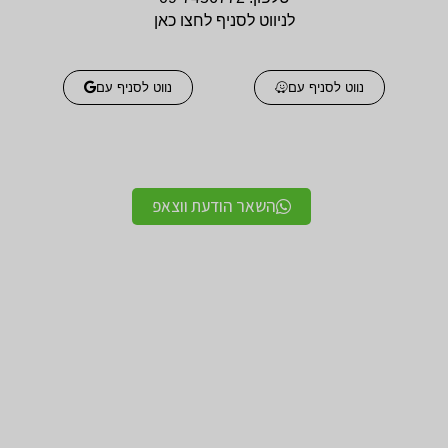
לניווט לסניף לחצו כאן
נווט לסניף עם
נווט לסניף עם
השאר הודעת ווצאפ
אביזרים אורטופדים
אביזרים אורטופדים
חגורות גב אורטופדיות
תומכים ומייצבים לשורש
מקצועיות איכותיות
כף היד / מגן אגודל
מגנים ותומכים למרפק
תומך לצוואר אורטופדי
תומך / מרפק מקבע מרפק
לקיבוע צוואר
תומכים לשוק ולירך / מגן
תומכים לכתפיים מגן כתף
שוק וירך
/ מקבע כתף תומך כתף
מגן ברך / מייצב ברך /
גרביים אלסטיות לורידים /
תומך ברך / בירכיות
גרבי לחץ לבצקות
סיליקון