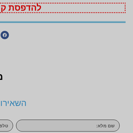
להדפסת קופ
מ
השאירו 