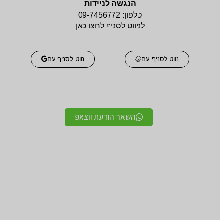
הנגשה לניידות
טלפון:
09-7456772
לניווט לסניף לחצו כאן
נווט לסניף עם
נווט לסניף עם
השאר הודעת ווצאפ
אביזרים אורטופדים
אביזרים אורטופדים
חגורות גב אורטופדיות
תומכים ומייצבים לשורש
מקצועיות איכותיות
כף היד / מגן אגודל
מגנים ותומכים למרפק
תומך לצוואר אורטופדי
תומך / מרפק מקבע מרפק
לקיבוע צוואר
תומכים לשוק ולירך / מגן
תומכים לכתפיים מגן כתף
שוק וירך
/ מקבע כתף תומך כתף
מגן ברך / מייצב ברך /
גרביים אלסטיות לורידים /