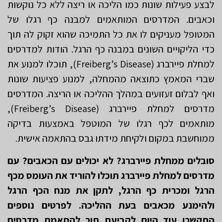
לבצע פעילות שונות כמו הליכה או ריצה ללא כל נוקשות
וכאבים. המדרסים המותאמים למבנה כף רגלו של
המטופל מעניקים לו את כל התמיכה שהוא זקוק לה תוך
כדי הליקויים השונים במבנה כף הרגל. הודות למדרסים
למחלת פיירברג (Freiberg’s Disease), תוכלו למנוע את
שברי המאמץ כתוצאה מהמחלה, למנוע פציעות שונות
ואף לבלום זעזועים במהלך ההליכה או הריצה. המדרסים
מדרסים למחלת פיירברג (Freiberg’s Disease),
מותאמים לכף רגלו של המוטפל באמצעות בדיקה
ממוחשבת במקום ולקיחת מידתו גבס בהתאמה אישית.
סובלים ממחלת פיירברג? לא יכולים עם הכאבים? עם
מדרסים למחלת פיירברג תוכלו להוריד את העומס מכף
הרגל ומכרית כף הרגל, לתקן את מנח הכף הרגל
ולהימנע מכאבים בעת ההליכה. לפרטים נוספים
התקשרו עוד היום לקביעת תור להתאמת מדרסים