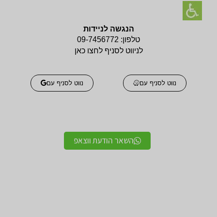
הנגשה לניידות
טלפון:
09-7456772
לניווט לסניף לחצו כאן
נווט לסניף עם
נווט לסניף עם
השאר הודעת ווצאפ
אביזרים אורטופדים
אביזרים אורטופדים
חגורות גב אורטופדיות
תומכים ומייצבים לשורש
מקצועיות איכותיות
כף היד / מגן אגודל
מגנים ותומכים למרפק
תומך לצוואר אורטופדי
תומך / מרפק מקבע מרפק
לקיבוע צוואר
תומכים לשוק ולירך / מגן
תומכים לכתפיים מגן כתף