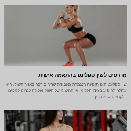
מדרסים לשין ספלינט בהתאמה אישית
שין ספלינט הינו תופעה הנגמרת מעבודת שרירים רבה באזור השוק. היא
עלולה להופיע בצידו הפנימי או החיצוני של השוק ועלולה לגרום לנזקים
דלקתיים שונים בין