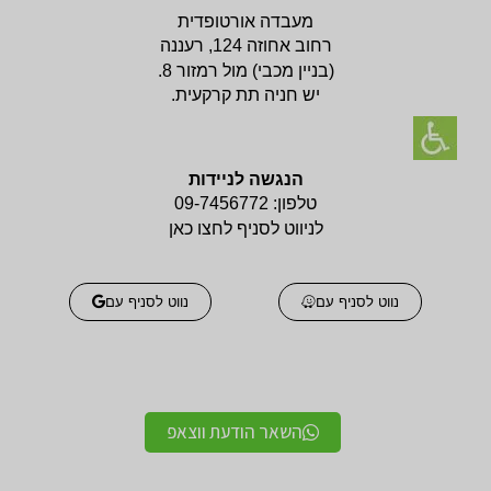
מעבדה אורטופדית
רחוב אחוזה 124, רעננה
(בניין
מכבי) מול רמזור 8.
יש חניה תת קרקעית.
הנגשה לניידות
טלפון:
09-7456772
לניווט לסניף לחצו כאן
נווט לסניף עם
נווט לסניף עם
השאר הודעת ווצאפ
אביזרים אורטופדים
אביזרים אורטופדים