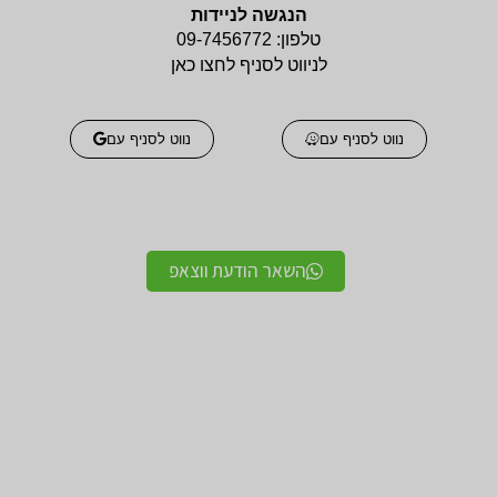
הנגשה לניידות
טלפון:
09-7456772
לניווט לסניף לחצו כאן
נווט לסניף עם
נווט לסניף עם
השאר הודעת ווצאפ
אביזרים אורטופדים
אביזרים אורטופדים
חגורות גב אורטופדיות
תומכים ומייצבים לשורש
מקצועיות איכותיות
כף היד / מגן אגודל
מגנים ותומכים למרפק
תומך לצוואר אורטופדי
תומך / מרפק מקבע מרפק
לקיבוע צוואר
תומכים לשוק ולירך / מגן
תומכים לכתפיים מגן כתף
שוק וירך
/ מקבע כתף תומך כתף
מגן ברך / מייצב ברך /
גרביים אלסטיות לורידים /