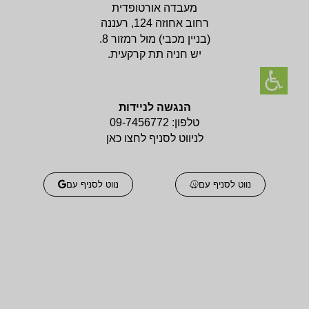
מעבדה אורטופדית
רחוב אחוזה 124, רעננה
(בניין
מכבי) מול רמזור 8.
יש חניה תת קרקעית.
הנגשה לניידות
טלפון:
09-7456772
לניווט לסניף לחצו כאן
נווט לסניף עם
נווט לסניף עם
אביזרים אורטופדים
אביזרים אורטופדים
חגורות גב אורטופדיות
תומכים ומייצבים לשורש