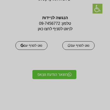
הנגשה לניידות
טלפון:
09-7456772
לניווט לסניף לחצו כאן
נווט לסניף עם
נווט לסניף עם
השאר הודעת ווצאפ
אביזרים אורטופדים
אביזרים אורטופדים
חגורות גב אורטופדיות
תומכים ומייצבים לשורש
מקצועיות איכותיות
כף היד / מגן אגודל
מגנים ותומכים למרפק
תומך לצוואר אורטופדי
תומך / מרפק מקבע מרפק
לקיבוע צוואר