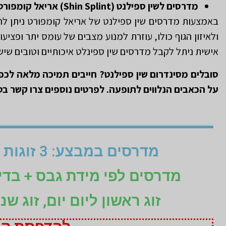
מדרסים לשין ספילנט (
Shin Splint
)
אריאל קומפורט
באמצעות מדרסים שין ספילנט של אריאל קומפורט ניתן ל
ולאיזון הגוף כולו, עוזרת למנוע מצבים של עומס יתר ופ
אישית ניתל לקבל מדרסים שין ספינלט איכותיים וטובים שיש
סובלים מסינדרום שין ספילנט? חייבים תמיכה מלאה לכפ
על הכאבים הנלווים לתופעה. לפרטים נוספים צרו קשר בטל
מדרסים במבצע: 3 זוגות לפי מידת גבס בהתאמה אישית (1+1+1 חינם)
מדרסים לפי מידת גבס + בד
זוג ראשון ליום יום, זוג ש